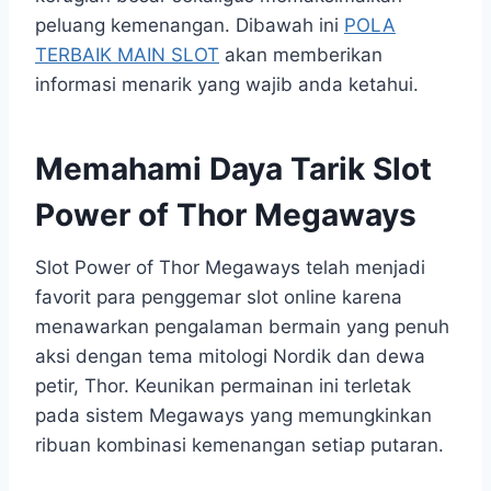
peluang kemenangan. Dibawah ini
POLA
TERBAIK MAIN SLOT
akan memberikan
informasi menarik yang wajib anda ketahui.
Memahami Daya Tarik Slot
Power of Thor Megaways
Slot Power of Thor Megaways telah menjadi
favorit para penggemar slot online karena
menawarkan pengalaman bermain yang penuh
aksi dengan tema mitologi Nordik dan dewa
petir, Thor. Keunikan permainan ini terletak
pada sistem Megaways yang memungkinkan
ribuan kombinasi kemenangan setiap putaran.