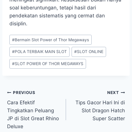
soal keberuntungan, tetapi hasil dari
pendekatan sistematis yang cermat dan
disiplin.
Post
#
Bermain Slot Power of Thor Megaways
Tags:
#
POLA TERBAIK MAIN SLOT
#
SLOT ONLINE
#
SLOT POWER OF THOR MEGAWAYS
Post
PREVIOUS
NEXT
Cara Efektif
Tips Gacor Hari Ini di
navigation
Tingkatkan Peluang
Slot Dragon Hatch
JP di Slot Great Rhino
Super Scatter
Deluxe