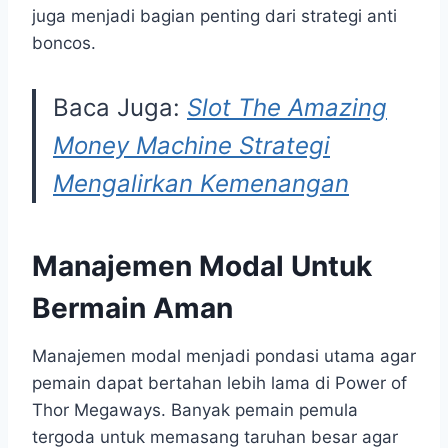
juga menjadi bagian penting dari strategi anti
boncos.
Baca Juga:
Slot The Amazing
Money Machine Strategi
Mengalirkan Kemenangan
Manajemen Modal Untuk
Bermain Aman
Manajemen modal menjadi pondasi utama agar
pemain dapat bertahan lebih lama di Power of
Thor Megaways. Banyak pemain pemula
tergoda untuk memasang taruhan besar agar