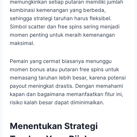
memungkinkan setiap putaran memiliki jumlah
kombinasi kemenangan yang berbeda,
sehingga strategi taruhan harus fleksibel.
Simbol scatter dan free spins sering menjadi
momen penting untuk meraih kemenangan
maksimal.
Pemain yang cermat biasanya menunggu
momen bonus atau putaran free spins untuk
memasang taruhan lebih besar, karena potensi
payout meningkat drastis. Dengan memahami
kapan dan bagaimana memanfaatkan fitur ini,
risiko kalah besar dapat diminimalkan.
Menentukan Strategi