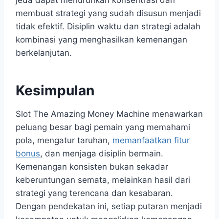
jeda dapat menurunkan konsentrasi dan
membuat strategi yang sudah disusun menjadi
tidak efektif. Disiplin waktu dan strategi adalah
kombinasi yang menghasilkan kemenangan
berkelanjutan.
Kesimpulan
Slot The Amazing Money Machine menawarkan
peluang besar bagi pemain yang memahami
pola, mengatur taruhan,
memanfaatkan fitur
bonus
, dan menjaga disiplin bermain.
Kemenangan konsisten bukan sekadar
keberuntungan semata, melainkan hasil dari
strategi yang terencana dan kesabaran.
Dengan pendekatan ini, setiap putaran menjadi