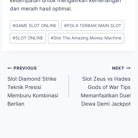
kesempatan untuk mengalirkan kemenangan
dan meraih hasil optimal.
Post
#
GAME SLOT ONLINE
#
POLA TERBAIK MAIN SLOT
Tags:
#
SLOT ONLINE
#
Slot The Amazing Money Machine
Post
PREVIOUS
NEXT
Slot Diamond Strike
Slot Zeus vs Hades
navigation
Teknik Presisi
Gods of War Tips
Memburu Kombinasi
Memanfaatkan Duel
Berlian
Dewa Demi Jackpot