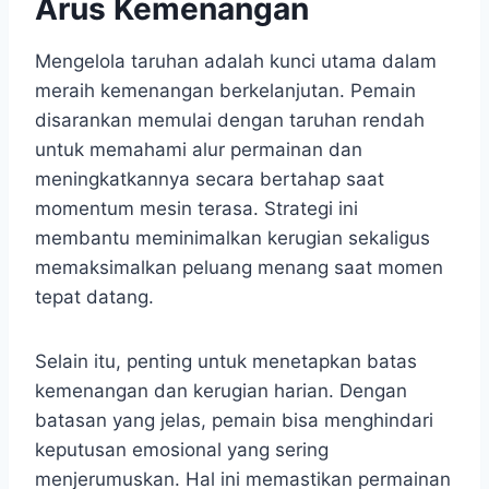
Arus Kemenangan
Mengelola taruhan adalah kunci utama dalam
meraih kemenangan berkelanjutan. Pemain
disarankan memulai dengan taruhan rendah
untuk memahami alur permainan dan
meningkatkannya secara bertahap saat
momentum mesin terasa. Strategi ini
membantu meminimalkan kerugian sekaligus
memaksimalkan peluang menang saat momen
tepat datang.
Selain itu, penting untuk menetapkan batas
kemenangan dan kerugian harian. Dengan
batasan yang jelas, pemain bisa menghindari
keputusan emosional yang sering
menjerumuskan. Hal ini memastikan permainan