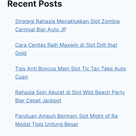
Recent Posts
Strategi Rahasia Menaklukkan Slot Zombie
Carnival Biar Auto JP
Cara Cerdas Raih Maxwin di Slot Drill that
Gold
Tips Anti Boncos Main Slot Tic Tac Take Auto
Cuan
Rahasia Spin Akurat di Slot Wild Beach Party
Biar Cepat Jackpot
Panduan Ampuh Bermain Slot Might of Ra
Modal Tipis Untung Besar