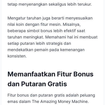
tetap menyenangkan sekaligus lebih terukur.
Mengatur taruhan juga berarti menyesuaikan
nilai koin dengan fitur mesin. Misalnya,
beberapa simbol bonus lebih efektif saat
taruhan meningkat. Memahami hal ini membuat
setiap putaran lebih strategis dan
mendekatkan pemain pada kemenangan
konsisten.
Memanfaatkan Fitur Bonus
dan Putaran Gratis
Fitur bonus dan putaran gratis adalah peluang
emas dalam The Amazing Money Machine.