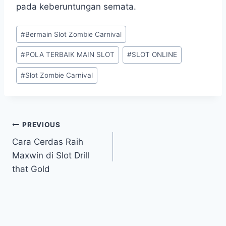
pada keberuntungan semata.
Post
#
Bermain Slot Zombie Carnival
Tags:
#
POLA TERBAIK MAIN SLOT
#
SLOT ONLINE
#
Slot Zombie Carnival
Post
PREVIOUS
Cara Cerdas Raih
navigation
Maxwin di Slot Drill
that Gold