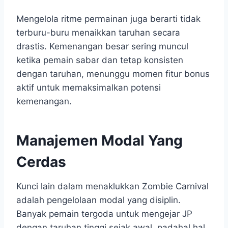
Mengelola ritme permainan juga berarti tidak
terburu-buru menaikkan taruhan secara
drastis. Kemenangan besar sering muncul
ketika pemain sabar dan tetap konsisten
dengan taruhan, menunggu momen fitur bonus
aktif untuk memaksimalkan potensi
kemenangan.
Manajemen Modal Yang
Cerdas
Kunci lain dalam menaklukkan Zombie Carnival
adalah pengelolaan modal yang disiplin.
Banyak pemain tergoda untuk mengejar JP
dengan taruhan tinggi sejak awal, padahal hal