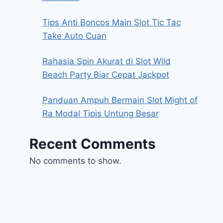
Tips Anti Boncos Main Slot Tic Tac
Take Auto Cuan
Rahasia Spin Akurat di Slot Wild
Beach Party Biar Cepat Jackpot
Panduan Ampuh Bermain Slot Might of
Ra Modal Tipis Untung Besar
Recent Comments
No comments to show.