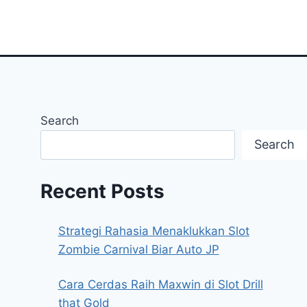
Search
Search
Recent Posts
Strategi Rahasia Menaklukkan Slot
Zombie Carnival Biar Auto JP
Cara Cerdas Raih Maxwin di Slot Drill
that Gold