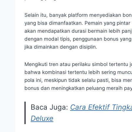
Selain itu, banyak platform menyediakan bo
yang bisa dimanfaatkan. Pemain yang pinta
akan mendapatkan durasi bermain lebih pan
dengan modal tipis, penggunaan bonus yang 
jika dimainkan dengan disiplin.
Mengikuti tren atau perilaku simbol terte
bahwa kombinasi tertentu lebih sering munc
pola ini, meskipun tidak selalu pasti, bisa 
bonus dan meningkatkan peluang meraih payo
Baca Juga:
Cara Efektif Tingk
Deluxe