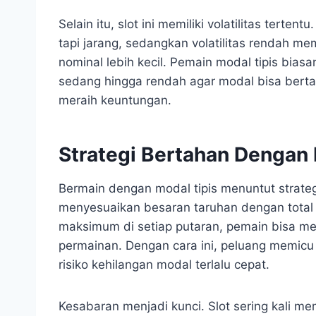
Selain itu, slot ini memiliki volatilitas tert
tapi jarang, sedangkan volatilitas rendah m
nominal lebih kecil. Pemain modal tipis bias
sedang hingga rendah agar modal bisa bert
meraih keuntungan.
Strategi Bertahan Dengan
Bermain dengan modal tipis menuntut strate
menyesuaikan besaran taruhan dengan total s
maksimum di setiap putaran, pemain bisa me
permainan. Dengan cara ini, peluang memicu 
risiko kehilangan modal terlalu cepat.
Kesabaran menjadi kunci. Slot sering kali m