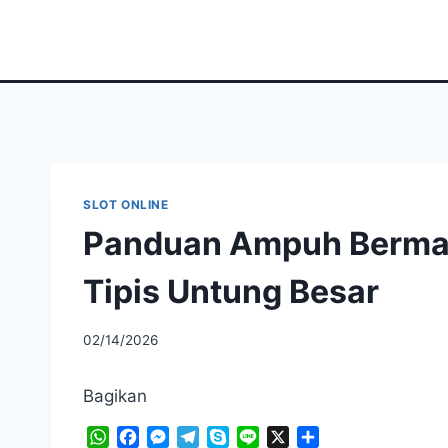
Skip
to
content
SLOT ONLINE
Panduan Ampuh Bermain
Tipis Untung Besar
02/14/2026
Bagikan
W
F
M
T
S
L
X
S