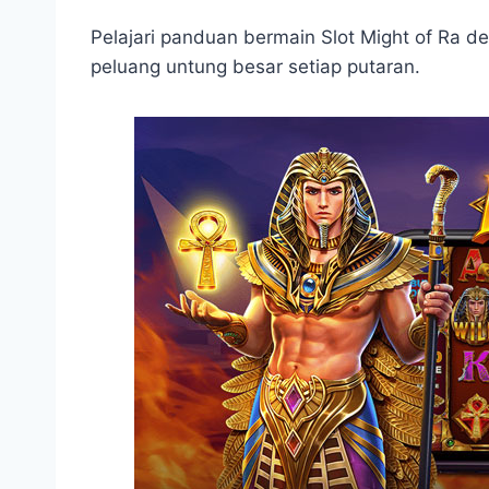
h
a
e
e
k
i
h
a
c
s
l
y
n
a
Pelajari panduan bermain Slot Might of Ra d
t
e
s
e
p
e
r
peluang untung besar setiap putaran.
s
b
e
g
e
e
A
o
n
r
p
o
g
a
p
k
e
m
r