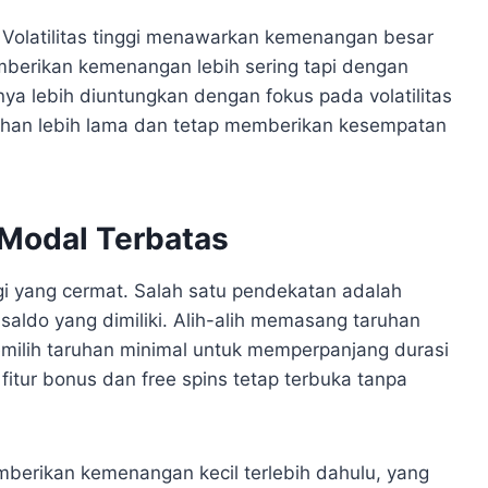
entu. Volatilitas tinggi menawarkan kemenangan besar
emberikan kemenangan lebih sering tapi dengan
anya lebih diuntungkan dengan fokus pada volatilitas
ahan lebih lama dan tetap memberikan kesempatan
 Modal Terbatas
gi yang cermat. Salah satu pendekatan adalah
aldo yang dimiliki. Alih-alih memasang taruhan
milih taruhan minimal untuk memperpanjang durasi
fitur bonus dan free spins tetap terbuka tanpa
emberikan kemenangan kecil terlebih dahulu, yang