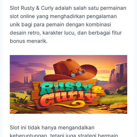
h
a
e
e
k
i
h
a
c
s
l
y
n
a
Slot Rusty & Curly adalah salah satu permainan
t
e
s
e
p
e
r
slot online yang menghadirkan pengalaman
s
b
e
g
e
e
unik bagi para pemain dengan kombinasi
A
o
n
r
desain retro, karakter lucu, dan berbagai fitur
p
o
g
a
bonus menarik.
p
k
e
m
r
Slot ini tidak hanya mengandalkan
keberuntungan, tetapi juga strategi bermain