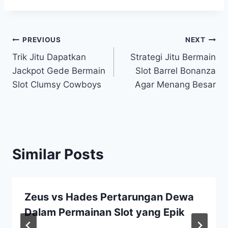
Post
PREVIOUS
NEXT
Trik Jitu Dapatkan
Strategi Jitu Bermain
navigation
Jackpot Gede Bermain
Slot Barrel Bonanza
Slot Clumsy Cowboys
Agar Menang Besar
Similar Posts
Zeus vs Hades Pertarungan Dewa
Dalam Permainan Slot yang Epik