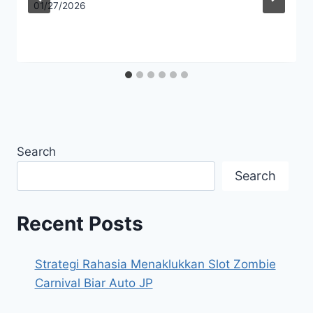
01/27/2026
Search
Search
Recent Posts
Strategi Rahasia Menaklukkan Slot Zombie
Carnival Biar Auto JP