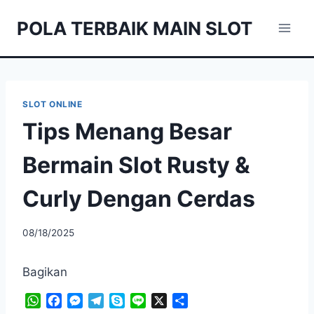
Skip
POLA TERBAIK MAIN SLOT
to
content
SLOT ONLINE
Tips Menang Besar
Bermain Slot Rusty &
Curly Dengan Cerdas
08/18/2025
Bagikan
W
F
M
T
S
L
X
S