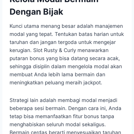
Dengan Bijak
Kunci utama menang besar adalah manajemen
modal yang tepat. Tentukan batas harian untuk
taruhan dan jangan tergoda untuk mengejar
kerugian. Slot Rusty & Curly menawarkan
putaran bonus yang bisa datang secara acak,
sehingga disiplin dalam mengelola modal akan
membuat Anda lebih lama bermain dan
meningkatkan peluang meraih jackpot.
Strategi lain adalah membagi modal menjadi
beberapa sesi bermain. Dengan cara ini, Anda
tetap bisa memanfaatkan fitur bonus tanpa
menghabiskan seluruh modal sekaligus.
Bermain cerdas berarti menyesuaikan taruhan