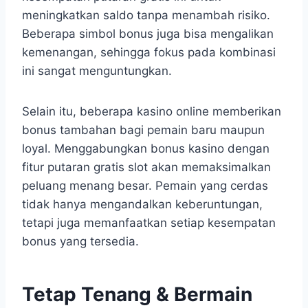
meningkatkan saldo tanpa menambah risiko.
Beberapa simbol bonus juga bisa mengalikan
kemenangan, sehingga fokus pada kombinasi
ini sangat menguntungkan.
Selain itu, beberapa kasino online memberikan
bonus tambahan bagi pemain baru maupun
loyal. Menggabungkan bonus kasino dengan
fitur putaran gratis slot akan memaksimalkan
peluang menang besar. Pemain yang cerdas
tidak hanya mengandalkan keberuntungan,
tetapi juga memanfaatkan setiap kesempatan
bonus yang tersedia.
Tetap Tenang & Bermain