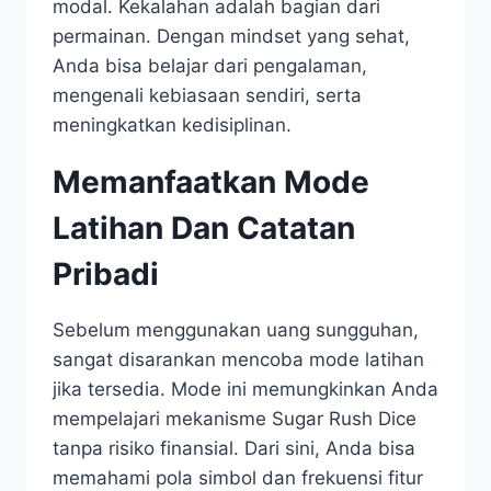
modal. Kekalahan adalah bagian dari
permainan. Dengan mindset yang sehat,
Anda bisa belajar dari pengalaman,
mengenali kebiasaan sendiri, serta
meningkatkan kedisiplinan.
Memanfaatkan Mode
Latihan Dan Catatan
Pribadi
Sebelum menggunakan uang sungguhan,
sangat disarankan mencoba mode latihan
jika tersedia. Mode ini memungkinkan Anda
mempelajari mekanisme Sugar Rush Dice
tanpa risiko finansial. Dari sini, Anda bisa
memahami pola simbol dan frekuensi fitur