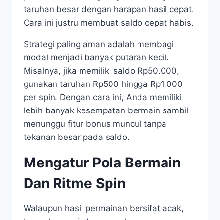
taruhan besar dengan harapan hasil cepat.
Cara ini justru membuat saldo cepat habis.
Strategi paling aman adalah membagi
modal menjadi banyak putaran kecil.
Misalnya, jika memiliki saldo Rp50.000,
gunakan taruhan Rp500 hingga Rp1.000
per spin. Dengan cara ini, Anda memiliki
lebih banyak kesempatan bermain sambil
menunggu fitur bonus muncul tanpa
tekanan besar pada saldo.
Mengatur Pola Bermain
Dan Ritme Spin
Walaupun hasil permainan bersifat acak,