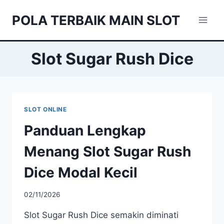
Skip
POLA TERBAIK MAIN SLOT
to
content
Slot Sugar Rush Dice
SLOT ONLINE
Panduan Lengkap
Menang Slot Sugar Rush
Dice Modal Kecil
02/11/2026
Slot Sugar Rush Dice semakin diminati