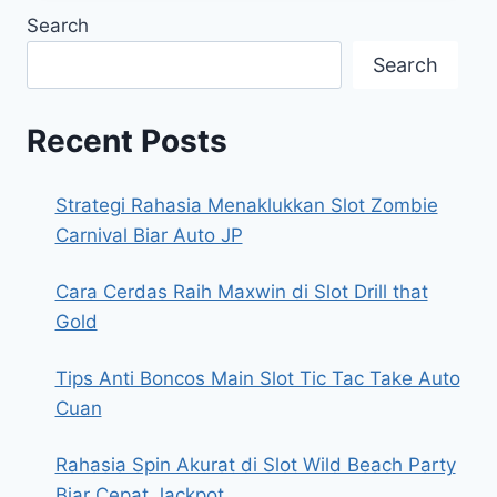
Search
Search
Recent Posts
Strategi Rahasia Menaklukkan Slot Zombie
Carnival Biar Auto JP
Cara Cerdas Raih Maxwin di Slot Drill that
Gold
Tips Anti Boncos Main Slot Tic Tac Take Auto
Cuan
Rahasia Spin Akurat di Slot Wild Beach Party
Biar Cepat Jackpot