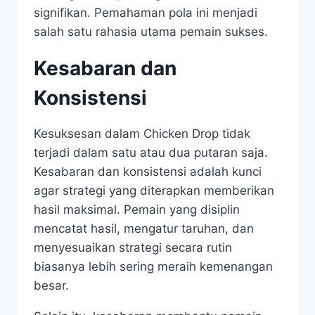
signifikan. Pemahaman pola ini menjadi
salah satu rahasia utama pemain sukses.
Kesabaran dan
Konsistensi
Kesuksesan dalam Chicken Drop tidak
terjadi dalam satu atau dua putaran saja.
Kesabaran dan konsistensi adalah kunci
agar strategi yang diterapkan memberikan
hasil maksimal. Pemain yang disiplin
mencatat hasil, mengatur taruhan, dan
menyesuaikan strategi secara rutin
biasanya lebih sering meraih kemenangan
besar.