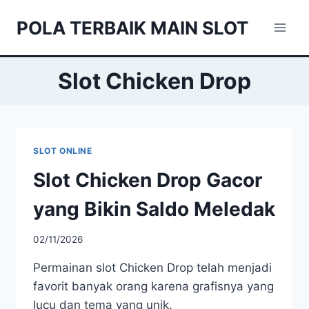
Skip
POLA TERBAIK MAIN SLOT
to
content
Slot Chicken Drop
SLOT ONLINE
Slot Chicken Drop Gacor
yang Bikin Saldo Meledak
02/11/2026
Permainan slot Chicken Drop telah menjadi
favorit banyak orang karena grafisnya yang
lucu dan tema yang unik.