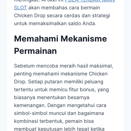
SLOT
akan membahas cara bermain
Chicken Drop secara cerdas dan strategi
untuk memaksimalkan saldo Anda.
Memahami Mekanisme
Permainan
Sebelum mencoba meraih hasil maksimal,
penting memahami mekanisme Chicken
Drop. Setiap putaran memiliki peluang
tertentu untuk memicu fitur bonus, yang
biasanya menentukan besarnya
kemenangan. Dengan mengetahui cara
simbol-simbol muncul dan bagaimana
kombinasi terbentuk, pemain bisa
membuat keputusan lebih tepat ketika