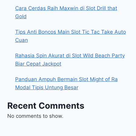
Cara Cerdas Raih Maxwin di Slot Drill that
Gold
Tips Anti Boncos Main Slot Tic Tac Take Auto
Cuan
Rahasia Spin Akurat di Slot Wild Beach Party
Biar Cepat Jackpot
Panduan Ampuh Bermain Slot Might of Ra
Modal Tipis Untung Besar
Recent Comments
No comments to show.