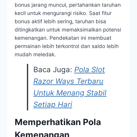
bonus jarang muncul, pertahankan taruhan
kecil untuk mengurangi risiko. Saat fitur
bonus aktif lebih sering, taruhan bisa
ditingkatkan untuk memaksimalkan potensi
kemenangan. Pendekatan ini membuat
permainan lebih terkontrol dan saldo lebih
mudah meledak.
Baca Juga:
Pola Slot
Razor Ways Terbaru
Untuk Menang Stabil
Setiap Hari
Memperhatikan Pola
Kemenangan