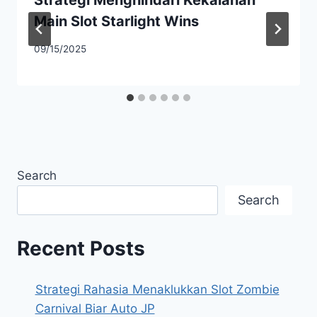
Strategi Menghindari Kekalahan
Main Slot Starlight Wins
09/15/2025
Search
Search
Recent Posts
Strategi Rahasia Menaklukkan Slot Zombie
Carnival Biar Auto JP