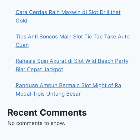
Cara Cerdas Raih Maxwin di Slot Drill that
Gold
Tips Anti Boncos Main Slot Tic Tac Take Auto
Cuan
Rahasia Spin Akurat di Slot Wild Beach Party
Biar Cepat Jackpot
Panduan Ampuh Bermain Slot Might of Ra
Modal Tipis Untung Besar
Recent Comments
No comments to show.