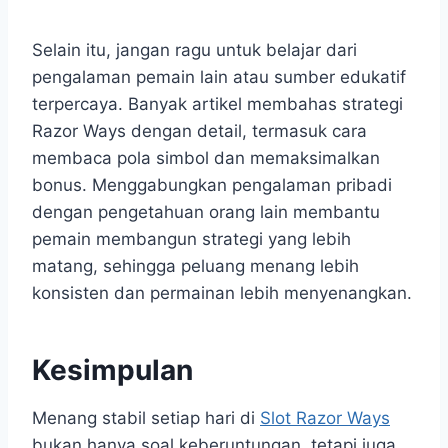
Selain itu, jangan ragu untuk belajar dari
pengalaman pemain lain atau sumber edukatif
terpercaya. Banyak artikel membahas strategi
Razor Ways dengan detail, termasuk cara
membaca pola simbol dan memaksimalkan
bonus. Menggabungkan pengalaman pribadi
dengan pengetahuan orang lain membantu
pemain membangun strategi yang lebih
matang, sehingga peluang menang lebih
konsisten dan permainan lebih menyenangkan.
Kesimpulan
Menang stabil setiap hari di
Slot Razor Ways
bukan hanya soal keberuntungan, tetapi juga