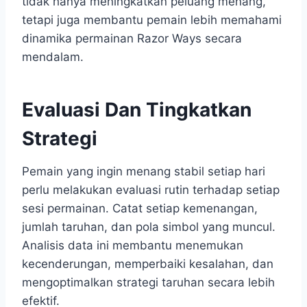
tidak hanya meningkatkan peluang menang,
tetapi juga membantu pemain lebih memahami
dinamika permainan Razor Ways secara
mendalam.
Evaluasi Dan Tingkatkan
Strategi
Pemain yang ingin menang stabil setiap hari
perlu melakukan evaluasi rutin terhadap setiap
sesi permainan. Catat setiap kemenangan,
jumlah taruhan, dan pola simbol yang muncul.
Analisis data ini membantu menemukan
kecenderungan, memperbaiki kesalahan, dan
mengoptimalkan strategi taruhan secara lebih
efektif.