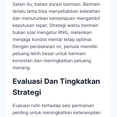
Selain itu, batasi durasi bermain. Bermain
terlalu lama bisa menyebabkan kelelahan
dan menurunkan kemampuan mengambil
keputusan tepat. Strategi waktu bermain
bukan soal mengatur RNG, melainkan
menjaga kondisi mental tetap optimal.
Dengan pendekatan ini, pemula memiliki
peluang lebih besar untuk bermain
konsisten dan meningkatkan peluang
menang.
Evaluasi Dan Tingkatkan
Strategi
Evaluasi rutin terhadap sesi permainan
penting untuk meningkatkan keterampilan