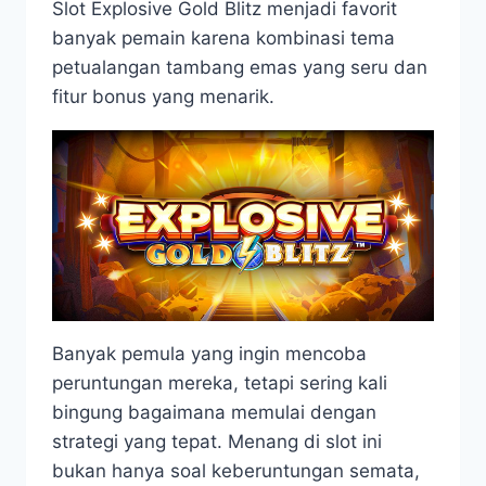
Slot Explosive Gold Blitz menjadi favorit
banyak pemain karena kombinasi tema
petualangan tambang emas yang seru dan
fitur bonus yang menarik.
Banyak pemula yang ingin mencoba
peruntungan mereka, tetapi sering kali
bingung bagaimana memulai dengan
strategi yang tepat. Menang di slot ini
bukan hanya soal keberuntungan semata,