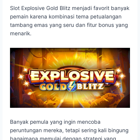
h
a
e
e
k
i
h
a
c
s
l
y
n
a
Slot Explosive Gold Blitz menjadi favorit banyak
t
e
s
e
p
e
r
pemain karena kombinasi tema petualangan
s
b
e
g
e
e
tambang emas yang seru dan fitur bonus yang
A
o
n
r
menarik.
p
o
g
a
p
k
e
m
r
Banyak pemula yang ingin mencoba
peruntungan mereka, tetapi sering kali bingung
bagaimana memulai dengan strategi yang