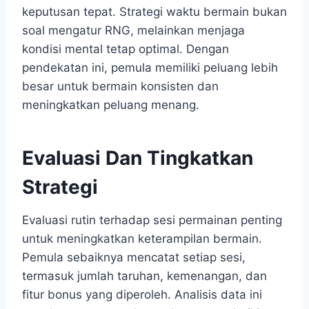
keputusan tepat. Strategi waktu bermain bukan
soal mengatur RNG, melainkan menjaga
kondisi mental tetap optimal. Dengan
pendekatan ini, pemula memiliki peluang lebih
besar untuk bermain konsisten dan
meningkatkan peluang menang.
Evaluasi Dan Tingkatkan
Strategi
Evaluasi rutin terhadap sesi permainan penting
untuk meningkatkan keterampilan bermain.
Pemula sebaiknya mencatat setiap sesi,
termasuk jumlah taruhan, kemenangan, dan
fitur bonus yang diperoleh. Analisis data ini