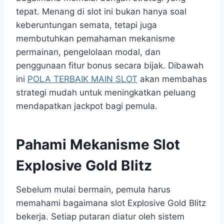
tepat. Menang di slot ini bukan hanya soal
keberuntungan semata, tetapi juga
membutuhkan pemahaman mekanisme
permainan, pengelolaan modal, dan
penggunaan fitur bonus secara bijak. Dibawah
ini
POLA TERBAIK MAIN SLOT
akan membahas
strategi mudah untuk meningkatkan peluang
mendapatkan jackpot bagi pemula.
Pahami Mekanisme Slot
Explosive Gold Blitz
Sebelum mulai bermain, pemula harus
memahami bagaimana slot Explosive Gold Blitz
bekerja. Setiap putaran diatur oleh sistem