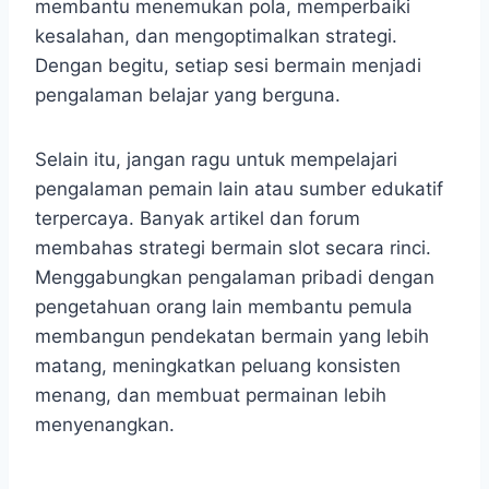
membantu menemukan pola, memperbaiki
kesalahan, dan mengoptimalkan strategi.
Dengan begitu, setiap sesi bermain menjadi
pengalaman belajar yang berguna.
Selain itu, jangan ragu untuk mempelajari
pengalaman pemain lain atau sumber edukatif
terpercaya. Banyak artikel dan forum
membahas strategi bermain slot secara rinci.
Menggabungkan pengalaman pribadi dengan
pengetahuan orang lain membantu pemula
membangun pendekatan bermain yang lebih
matang, meningkatkan peluang konsisten
menang, dan membuat permainan lebih
menyenangkan.