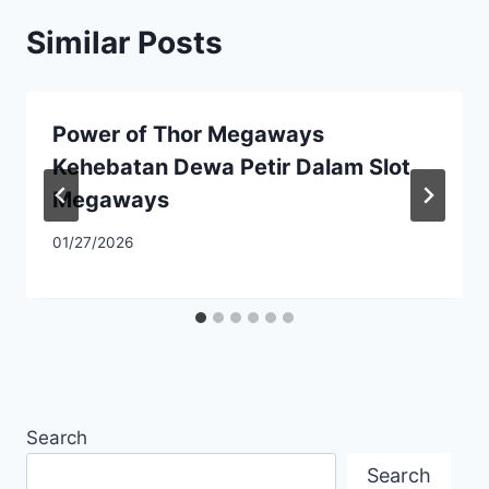
Similar Posts
Power of Thor Megaways
Kehebatan Dewa Petir Dalam Slot
Megaways
01/27/2026
Search
Search