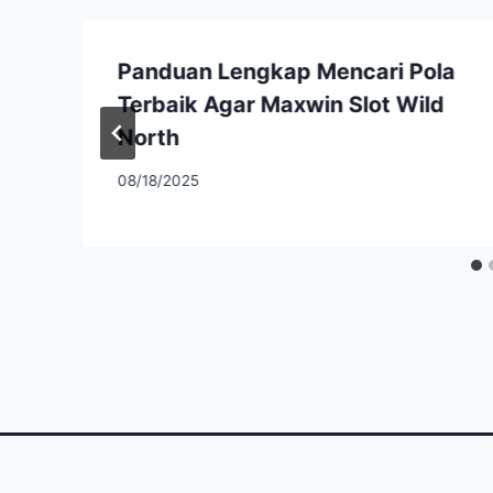
Panduan Lengkap Mencari Pola
Terbaik Agar Maxwin Slot Wild
North
08/18/2025