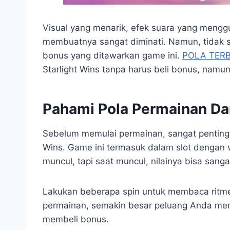
Visual yang menarik, efek suara yang meng
membuatnya sangat diminati. Namun, tidak 
bonus yang ditawarkan game ini.
POLA TERB
Starlight Wins tanpa harus beli bonus, nam
Pahami Pola Permainan Dan
Sebelum memulai permainan, sangat penting u
Wins. Game ini termasuk dalam slot dengan vo
muncul, tapi saat muncul, nilainya bisa sang
Lakukan beberapa spin untuk membaca ritme
permainan, semakin besar peluang Anda men
membeli bonus.