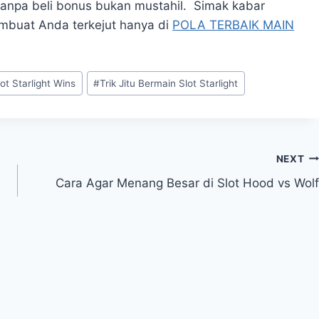
 tanpa beli bonus bukan mustahil. Simak kabar
embuat Anda terkejut hanya di
POLA TERBAIK MAIN
lot Starlight Wins
#
Trik Jitu Bermain Slot Starlight
NEXT
Cara Agar Menang Besar di Slot Hood vs Wolf