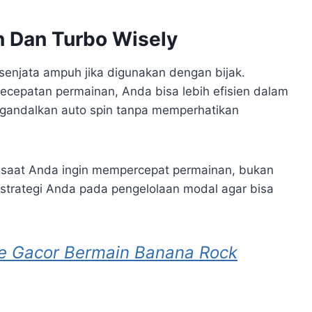
n Dan Turbo Wisely
 senjata ampuh jika digunakan dengan bijak.
ecepatan permainan, Anda bisa lebih efisien dalam
gandalkan auto spin tanpa memperhatikan
 saat Anda ingin mempercepat permainan, bukan
strategi Anda pada pengelolaan modal agar bisa
ne Gacor Bermain Banana Rock