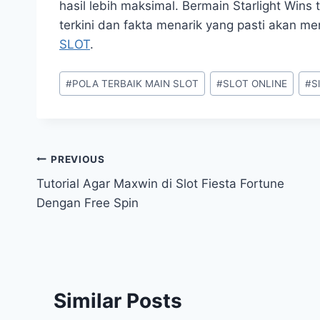
hasil lebih maksimal. Bermain Starlight Wins
terkini dan fakta menarik yang pasti akan m
SLOT
.
Post
#
POLA TERBAIK MAIN SLOT
#
SLOT ONLINE
#
S
Tags:
Post
PREVIOUS
Tutorial Agar Maxwin di Slot Fiesta Fortune
navigation
Dengan Free Spin
Similar Posts