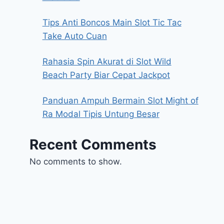
Tips Anti Boncos Main Slot Tic Tac
Take Auto Cuan
Rahasia Spin Akurat di Slot Wild
Beach Party Biar Cepat Jackpot
Panduan Ampuh Bermain Slot Might of
Ra Modal Tipis Untung Besar
Recent Comments
No comments to show.