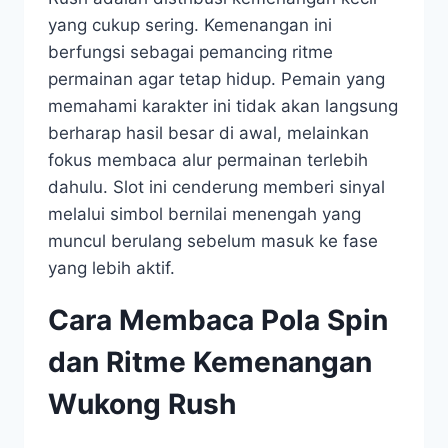
yang cukup sering. Kemenangan ini
berfungsi sebagai pemancing ritme
permainan agar tetap hidup. Pemain yang
memahami karakter ini tidak akan langsung
berharap hasil besar di awal, melainkan
fokus membaca alur permainan terlebih
dahulu. Slot ini cenderung memberi sinyal
melalui simbol bernilai menengah yang
muncul berulang sebelum masuk ke fase
yang lebih aktif.
Cara Membaca Pola Spin
dan Ritme Kemenangan
Wukong Rush