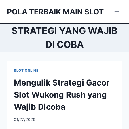
Skip
POLA TERBAIK MAIN SLOT
to
content
STRATEGI YANG WAJIB
DI COBA
SLOT ONLINE
Mengulik Strategi Gacor
Slot Wukong Rush yang
Wajib Dicoba
01/27/2026