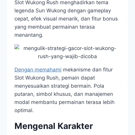
Slot Wukong Rush menghadirkan tema
legenda Sun Wukong dengan gameplay
cepat, efek visual menarik, dan fitur bonus
yang membuat permainan terasa
menantang.
Dengan memahami
mekanisme dan fitur
Slot Wukong Rush, pemain dapat
menyesuaikan strategi bermain. Pola
putaran, simbol khusus, dan manajemen
modal membantu permainan terasa lebih
optimal.
Mengenal Karakter