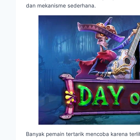
dan mekanisme sederhana.
Banyak pemain tertarik mencoba karena terl