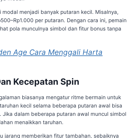
 modal menjadi banyak putaran kecil. Misalnya,
500–Rp1.000 per putaran. Dengan cara ini, pemain
hat pola munculnya simbol dan fitur bonus tanpa
lden Age Cara Menggali Harta
an Kecepatan Spin
ngalaman biasanya mengatur ritme bermain untuk
taruhan kecil selama beberapa putaran awal bisa
. Jika dalam beberapa putaran awal muncul simbol
rlahan menaikkan taruhan.
au jarang memberikan fitur tambahan, sebaiknya