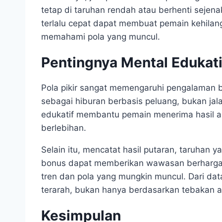
tetap di taruhan rendah atau berhenti sejen
terlalu cepat dapat membuat pemain kehila
memahami pola yang muncul.
Pentingnya Mental Edukati
Pola pikir sangat memengaruhi pengalaman 
sebagai hiburan berbasis peluang, bukan jal
edukatif membantu pemain menerima hasil a
berlebihan.
Selain itu, mencatat hasil putaran, taruhan 
bonus dapat memberikan wawasan berharga.
tren dan pola yang mungkin muncul. Dari data
terarah, bukan hanya berdasarkan tebakan at
Kesimpulan