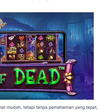
ihat mudah, tetapi tanpa pemahaman yang tepat,