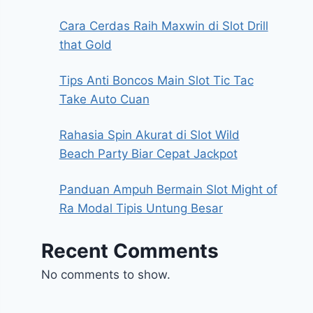
Cara Cerdas Raih Maxwin di Slot Drill
that Gold
Tips Anti Boncos Main Slot Tic Tac
Take Auto Cuan
Rahasia Spin Akurat di Slot Wild
Beach Party Biar Cepat Jackpot
Panduan Ampuh Bermain Slot Might of
Ra Modal Tipis Untung Besar
Recent Comments
No comments to show.