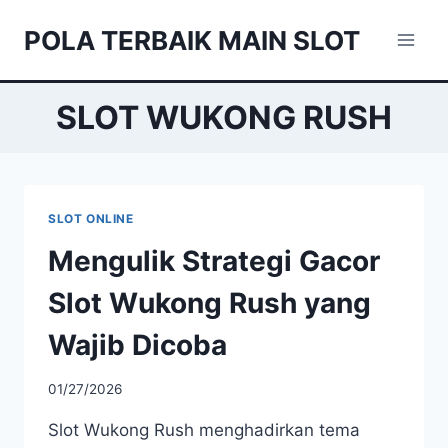
Skip
POLA TERBAIK MAIN SLOT
to
content
SLOT WUKONG RUSH
SLOT ONLINE
Mengulik Strategi Gacor
Slot Wukong Rush yang
Wajib Dicoba
01/27/2026
Slot Wukong Rush menghadirkan tema