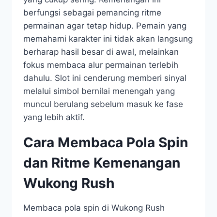
berfungsi sebagai pemancing ritme
permainan agar tetap hidup. Pemain yang
memahami karakter ini tidak akan langsung
berharap hasil besar di awal, melainkan
fokus membaca alur permainan terlebih
dahulu. Slot ini cenderung memberi sinyal
melalui simbol bernilai menengah yang
muncul berulang sebelum masuk ke fase
yang lebih aktif.
Cara Membaca Pola Spin
dan Ritme Kemenangan
Wukong Rush
Membaca pola spin di Wukong Rush