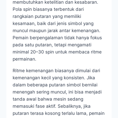
membutuhkan ketelitian dan kesabaran.
Pola spin biasanya terbentuk dari
rangkaian putaran yang memiliki
kesamaan, baik dari jenis simbol yang
muncul maupun jarak antar kemenangan.
Pemain berpengalaman tidak hanya fokus
pada satu putaran, tetapi mengamati
minimal 20–30 spin untuk membaca ritme
permainan.
Ritme kemenangan biasanya dimulai dari
kemenangan kecil yang konsisten. Jika
dalam beberapa putaran simbol bernilai
menengah sering muncul, ini bisa menjadi
tanda awal bahwa mesin sedang
memasuki fase aktif. Sebaliknya, jika
putaran terasa kosong terlalu lama, pemain