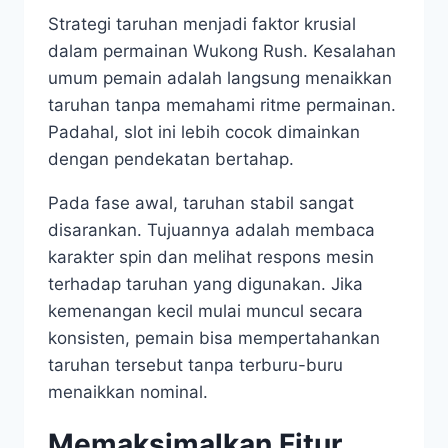
Strategi taruhan menjadi faktor krusial
dalam permainan Wukong Rush. Kesalahan
umum pemain adalah langsung menaikkan
taruhan tanpa memahami ritme permainan.
Padahal, slot ini lebih cocok dimainkan
dengan pendekatan bertahap.
Pada fase awal, taruhan stabil sangat
disarankan. Tujuannya adalah membaca
karakter spin dan melihat respons mesin
terhadap taruhan yang digunakan. Jika
kemenangan kecil mulai muncul secara
konsisten, pemain bisa mempertahankan
taruhan tersebut tanpa terburu-buru
menaikkan nominal.
Memaksimalkan Fitur