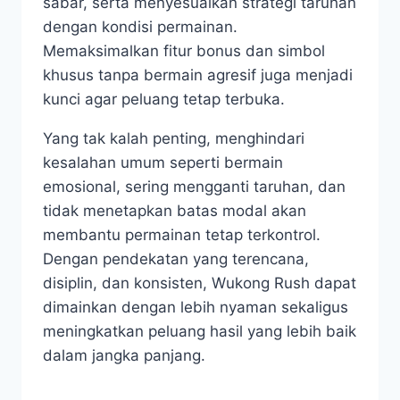
sabar, serta menyesuaikan strategi taruhan
dengan kondisi permainan.
Memaksimalkan fitur bonus dan simbol
khusus tanpa bermain agresif juga menjadi
kunci agar peluang tetap terbuka.
Yang tak kalah penting, menghindari
kesalahan umum seperti bermain
emosional, sering mengganti taruhan, dan
tidak menetapkan batas modal akan
membantu permainan tetap terkontrol.
Dengan pendekatan yang terencana,
disiplin, dan konsisten, Wukong Rush dapat
dimainkan dengan lebih nyaman sekaligus
meningkatkan peluang hasil yang lebih baik
dalam jangka panjang.