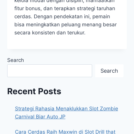
kelola modal dengan disiplin, manfaatkan
fitur bonus, dan terapkan strategi taruhan
cerdas. Dengan pendekatan ini, pemain
bisa meningkatkan peluang menang besar
secara konsisten dan terukur.
Search
Search
Recent Posts
Strategi Rahasia Menaklukkan Slot Zombie
Carnival Biar Auto JP
Cara Cerdas Raih Maxwin di Slot Drill that