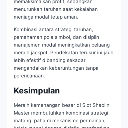
memaksimalkan profit, sedangkan
menurunkan taruhan saat kekalahan
menjaga modal tetap aman.
Kombinasi antara strategi taruhan,
pemahaman pola simbol, dan disiplin
manajemen modal meningkatkan peluang
meraih jackpot. Pendekatan terukur ini jauh
lebih efektif dibanding sekadar
mengandalkan keberuntungan tanpa
perencanaan.
Kesimpulan
Meraih kemenangan besar di Slot Shaolin
Master membutuhkan kombinasi strategi
matang: pahami mekanisme permainan,