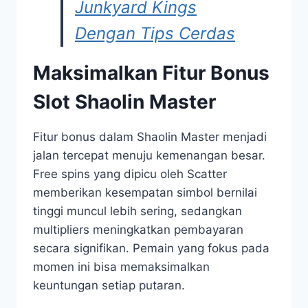
Junkyard Kings
Dengan Tips Cerdas
Maksimalkan Fitur Bonus
Slot Shaolin Master
Fitur bonus dalam Shaolin Master menjadi
jalan tercepat menuju kemenangan besar.
Free spins yang dipicu oleh Scatter
memberikan kesempatan simbol bernilai
tinggi muncul lebih sering, sedangkan
multipliers meningkatkan pembayaran
secara signifikan. Pemain yang fokus pada
momen ini bisa memaksimalkan
keuntungan setiap putaran.