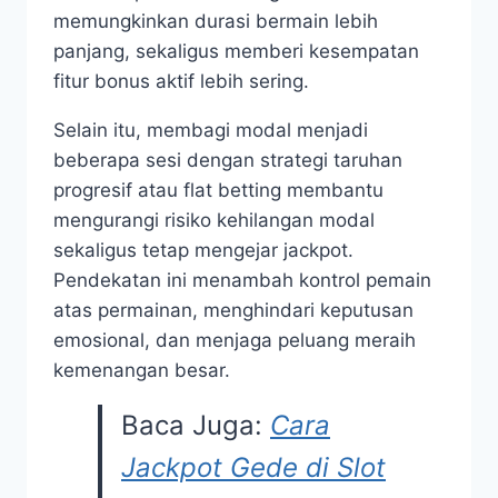
memungkinkan durasi bermain lebih
panjang, sekaligus memberi kesempatan
fitur bonus aktif lebih sering.
Selain itu, membagi modal menjadi
beberapa sesi dengan strategi taruhan
progresif atau flat betting membantu
mengurangi risiko kehilangan modal
sekaligus tetap mengejar jackpot.
Pendekatan ini menambah kontrol pemain
atas permainan, menghindari keputusan
emosional, dan menjaga peluang meraih
kemenangan besar.
Baca Juga:
Cara
Jackpot Gede di Slot