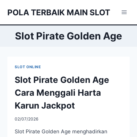
Skip
POLA TERBAIK MAIN SLOT
to
content
Slot Pirate Golden Age
SLOT ONLINE
Slot Pirate Golden Age
Cara Menggali Harta
Karun Jackpot
02/07/2026
Slot Pirate Golden Age menghadirkan