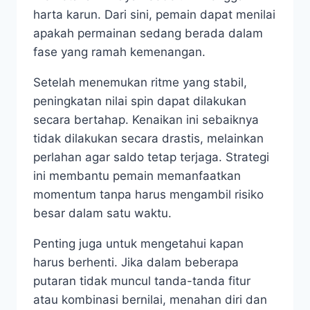
harta karun. Dari sini, pemain dapat menilai
apakah permainan sedang berada dalam
fase yang ramah kemenangan.
Setelah menemukan ritme yang stabil,
peningkatan nilai spin dapat dilakukan
secara bertahap. Kenaikan ini sebaiknya
tidak dilakukan secara drastis, melainkan
perlahan agar saldo tetap terjaga. Strategi
ini membantu pemain memanfaatkan
momentum tanpa harus mengambil risiko
besar dalam satu waktu.
Penting juga untuk mengetahui kapan
harus berhenti. Jika dalam beberapa
putaran tidak muncul tanda-tanda fitur
atau kombinasi bernilai, menahan diri dan