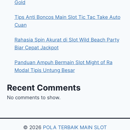
Gold
Tips Anti Boncos Main Slot Tic Tac Take Auto
Cuan
Rahasia Spin Akurat di Slot Wild Beach Party
Biar Cepat Jackpot
Panduan Ampuh Bermain Slot Might of Ra
Modal Tipis Untung Besar
Recent Comments
No comments to show.
© 2026
POLA TERBAIK MAIN SLOT