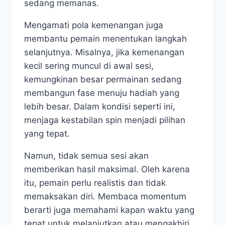
sedang memanas.
Mengamati pola kemenangan juga
membantu pemain menentukan langkah
selanjutnya. Misalnya, jika kemenangan
kecil sering muncul di awal sesi,
kemungkinan besar permainan sedang
membangun fase menuju hadiah yang
lebih besar. Dalam kondisi seperti ini,
menjaga kestabilan spin menjadi pilihan
yang tepat.
Namun, tidak semua sesi akan
memberikan hasil maksimal. Oleh karena
itu, pemain perlu realistis dan tidak
memaksakan diri. Membaca momentum
berarti juga memahami kapan waktu yang
tepat untuk melanjutkan atau mengakhiri