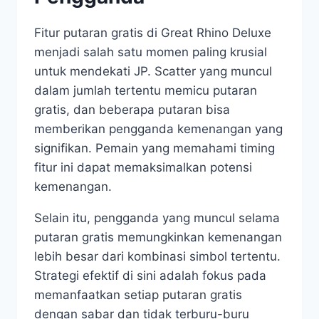
Fitur putaran gratis di Great Rhino Deluxe
menjadi salah satu momen paling krusial
untuk mendekati JP. Scatter yang muncul
dalam jumlah tertentu memicu putaran
gratis, dan beberapa putaran bisa
memberikan pengganda kemenangan yang
signifikan. Pemain yang memahami timing
fitur ini dapat memaksimalkan potensi
kemenangan.
Selain itu, pengganda yang muncul selama
putaran gratis memungkinkan kemenangan
lebih besar dari kombinasi simbol tertentu.
Strategi efektif di sini adalah fokus pada
memanfaatkan setiap putaran gratis
dengan sabar dan tidak terburu-buru