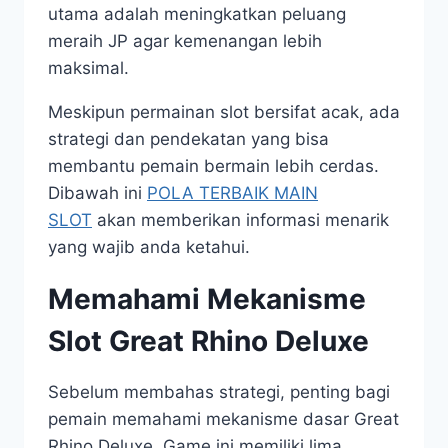
utama adalah meningkatkan peluang
meraih JP agar kemenangan lebih
maksimal.
Meskipun permainan slot bersifat acak, ada
strategi dan pendekatan yang bisa
membantu pemain bermain lebih cerdas.
Dibawah ini
POLA TERBAIK MAIN
SLOT
akan memberikan informasi menarik
yang wajib anda ketahui.
Memahami Mekanisme
Slot Great Rhino Deluxe
Sebelum membahas strategi, penting bagi
pemain memahami mekanisme dasar Great
Rhino Deluxe. Game ini memiliki lima