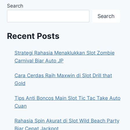
Search
Search
Recent Posts
Strategi Rahasia Menaklukkan Slot Zombie
Carnival Biar Auto JP
Cara Cerdas Raih Maxwin di Slot Drill that
Gold
Tips Anti Boncos Main Slot Tic Tac Take Auto
Cuan
Rahasia Spin Akurat di Slot Wild Beach Party
Biar Cepat Jackpot