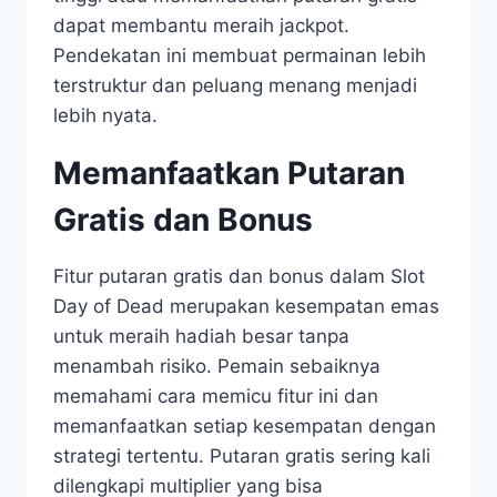
dapat membantu meraih jackpot.
Pendekatan ini membuat permainan lebih
terstruktur dan peluang menang menjadi
lebih nyata.
Memanfaatkan Putaran
Gratis dan Bonus
Fitur putaran gratis dan bonus dalam Slot
Day of Dead merupakan kesempatan emas
untuk meraih hadiah besar tanpa
menambah risiko. Pemain sebaiknya
memahami cara memicu fitur ini dan
memanfaatkan setiap kesempatan dengan
strategi tertentu. Putaran gratis sering kali
dilengkapi multiplier yang bisa