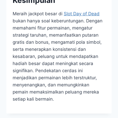
Kesimpulan
Meraih jackpot besar di
Slot Day of Dead
bukan hanya soal keberuntungan. Dengan
memahami fitur permainan, mengatur
strategi taruhan, memanfaatkan putaran
gratis dan bonus, mengamati pola simbol,
serta menerapkan konsistensi dan
kesabaran, peluang untuk mendapatkan
hadiah besar dapat meningkat secara
signifikan. Pendekatan cerdas ini
menjadikan permainan lebih terstruktur,
menyenangkan, dan memungkinkan
pemain memaksimalkan peluang mereka
setiap kali bermain.