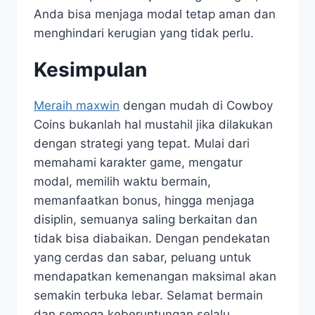
Anda bisa menjaga modal tetap aman dan
menghindari kerugian yang tidak perlu.
Kesimpulan
Meraih maxwin
dengan mudah di Cowboy
Coins bukanlah hal mustahil jika dilakukan
dengan strategi yang tepat. Mulai dari
memahami karakter game, mengatur
modal, memilih waktu bermain,
memanfaatkan bonus, hingga menjaga
disiplin, semuanya saling berkaitan dan
tidak bisa diabaikan. Dengan pendekatan
yang cerdas dan sabar, peluang untuk
mendapatkan kemenangan maksimal akan
semakin terbuka lebar. Selamat bermain
dan semoga keberuntungan selalu