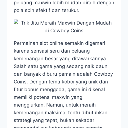
peluang maxwin lebih mudah diraih dengan
pola spin efektif dan terukur.
Permainan slot online semakin digemari
karena sensasi seru dan peluang
kemenangan besar yang ditawarkannya.
Salah satu game yang sedang naik daun
dan banyak diburu pemain adalah Cowboy
Coins. Dengan tema koboi yang unik dan
fitur bonus menggoda, game ini dikenal
memiliki potensi maxwin yang
menggiurkan. Namun, untuk meraih
kemenangan maksimal tentu dibutuhkan
strategi yang tepat, bukan sekadar