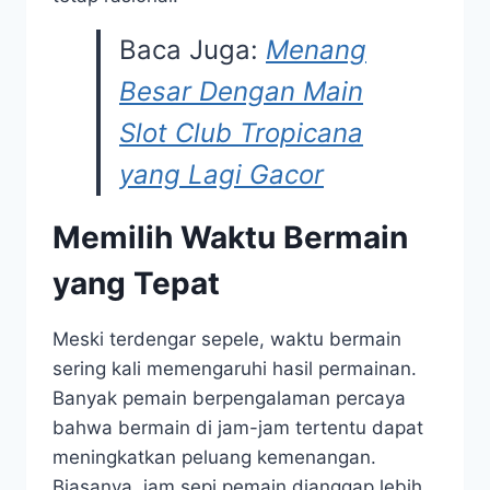
Baca Juga:
Menang
Besar Dengan Main
Slot Club Tropicana
yang Lagi Gacor
Memilih Waktu Bermain
yang Tepat
Meski terdengar sepele, waktu bermain
sering kali memengaruhi hasil permainan.
Banyak pemain berpengalaman percaya
bahwa bermain di jam-jam tertentu dapat
meningkatkan peluang kemenangan.
Biasanya, jam sepi pemain dianggap lebih