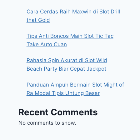
Cara Cerdas Raih Maxwin di Slot Drill
that Gold
Tips Anti Boncos Main Slot Tic Tac
Take Auto Cuan
Rahasia Spin Akurat di Slot Wild
Beach Party Biar Cepat Jackpot
Panduan Ampuh Bermain Slot Might of
Ra Modal Tipis Untung Besar
Recent Comments
No comments to show.