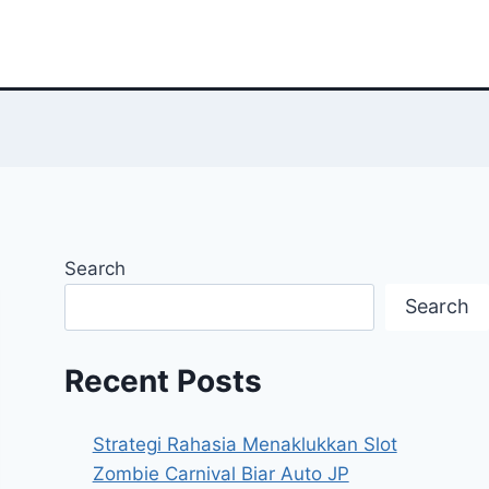
Search
Search
Recent Posts
Strategi Rahasia Menaklukkan Slot
Zombie Carnival Biar Auto JP