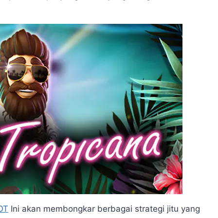
OT
Ini akan membongkar berbagai strategi jitu yang