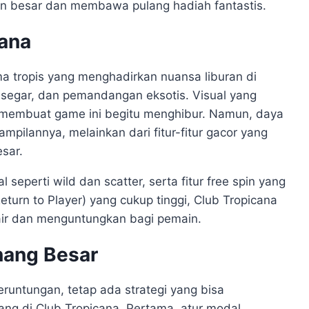
n besar dan membawa pulang hadiah fantastis.
cana
a tropis yang menghadirkan nuansa liburan di
 segar, dan pemandangan eksotis. Visual yang
 membuat game ini begitu menghibur. Namun, daya
ampilannya, melainkan dari fitur-fitur gacor yang
sar.
seperti wild dan scatter, serta fitur free spin yang
turn to Player) yang cukup tinggi, Club Tropicana
 fair dan menguntungkan bagi pemain.
nang Besar
runtungan, tetap ada strategi yang bisa
ng di Club Tropicana. Pertama, atur modal