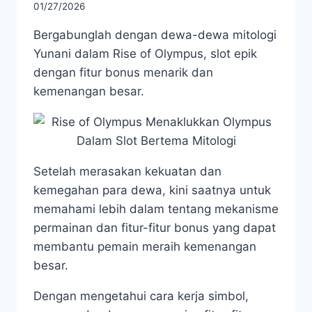
01/27/2026
Bergabunglah dengan dewa-dewa mitologi
Yunani dalam Rise of Olympus, slot epik
dengan fitur bonus menarik dan
kemenangan besar.
Setelah merasakan kekuatan dan
kemegahan para dewa, kini saatnya untuk
memahami lebih dalam tentang mekanisme
permainan dan fitur-fitur bonus yang dapat
membantu pemain meraih kemenangan
besar.
Dengan mengetahui cara kerja simbol,