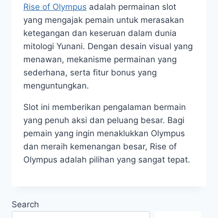
Rise of Olympus
adalah permainan slot
yang mengajak pemain untuk merasakan
ketegangan dan keseruan dalam dunia
mitologi Yunani. Dengan desain visual yang
menawan, mekanisme permainan yang
sederhana, serta fitur bonus yang
menguntungkan.
Slot ini memberikan pengalaman bermain
yang penuh aksi dan peluang besar. Bagi
pemain yang ingin menaklukkan Olympus
dan meraih kemenangan besar, Rise of
Olympus adalah pilihan yang sangat tepat.
Search