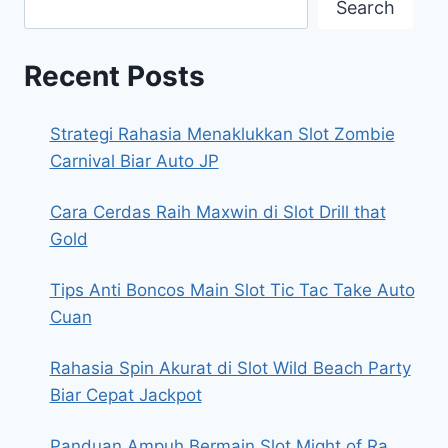
Search
Recent Posts
Strategi Rahasia Menaklukkan Slot Zombie
Carnival Biar Auto JP
Cara Cerdas Raih Maxwin di Slot Drill that
Gold
Tips Anti Boncos Main Slot Tic Tac Take Auto
Cuan
Rahasia Spin Akurat di Slot Wild Beach Party
Biar Cepat Jackpot
Panduan Ampuh Bermain Slot Might of Ra