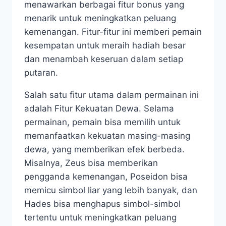
menawarkan berbagai fitur bonus yang
menarik untuk meningkatkan peluang
kemenangan. Fitur-fitur ini memberi pemain
kesempatan untuk meraih hadiah besar
dan menambah keseruan dalam setiap
putaran.
Salah satu fitur utama dalam permainan ini
adalah Fitur Kekuatan Dewa. Selama
permainan, pemain bisa memilih untuk
memanfaatkan kekuatan masing-masing
dewa, yang memberikan efek berbeda.
Misalnya, Zeus bisa memberikan
pengganda kemenangan, Poseidon bisa
memicu simbol liar yang lebih banyak, dan
Hades bisa menghapus simbol-simbol
tertentu untuk meningkatkan peluang