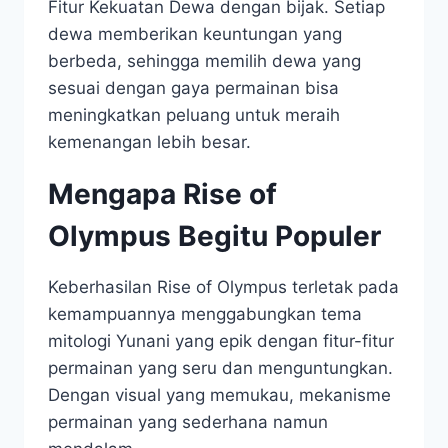
Fitur Kekuatan Dewa dengan bijak. Setiap
dewa memberikan keuntungan yang
berbeda, sehingga memilih dewa yang
sesuai dengan gaya permainan bisa
meningkatkan peluang untuk meraih
kemenangan lebih besar.
Mengapa Rise of
Olympus Begitu Populer
Keberhasilan Rise of Olympus terletak pada
kemampuannya menggabungkan tema
mitologi Yunani yang epik dengan fitur-fitur
permainan yang seru dan menguntungkan.
Dengan visual yang memukau, mekanisme
permainan yang sederhana namun