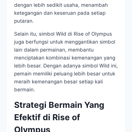
dengan lebih sedikit usaha, menambah
ketegangan dan keseruan pada setiap
putaran.
Selain itu, simbol Wild di Rise of Olympus
juga berfungsi untuk menggantikan simbol
lain dalam permainan, membantu
menciptakan kombinasi kemenangan yang
lebih besar. Dengan adanya simbol Wild ini,
pemain memiliki peluang lebih besar untuk
meraih kemenangan besar setiap kali
bermain.
Strategi Bermain Yang
Efektif di Rise of
Olympus