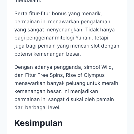
mendalam.
Serta fitur-fitur bonus yang menarik,
permainan ini menawarkan pengalaman
yang sangat menyenangkan. Tidak hanya
bagi penggemar mitologi Yunani, tetapi
juga bagi pemain yang mencari slot dengan
potensi kemenangan besar.
Dengan adanya pengganda, simbol Wild,
dan Fitur Free Spins, Rise of Olympus
menawarkan banyak peluang untuk meraih
kemenangan besar. Ini menjadikan
permainan ini sangat disukai oleh pemain
dari berbagai level.
Kesimpulan