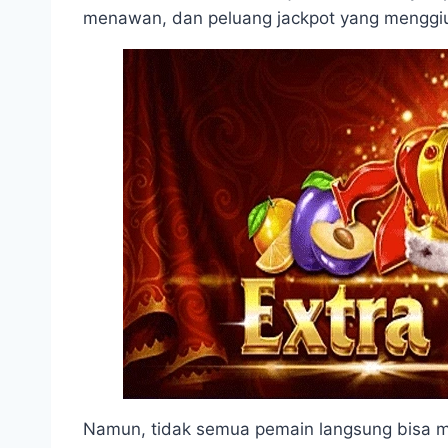
menawan, dan peluang jackpot yang menggi
Namun, tidak semua pemain langsung bisa m