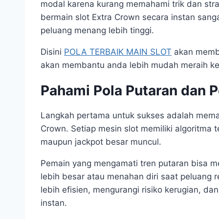
modal karena kurang memahami trik dan strat
bermain slot Extra Crown secara instan sanga
peluang menang lebih tinggi.
Disini
POLA TERBAIK MAIN SLOT
akan member
akan membantu anda lebih mudah meraih k
Pahami Pola Putaran dan 
Langkah pertama untuk sukses adalah memah
Crown. Setiap mesin slot memiliki algoritm
maupun jackpot besar muncul.
Pemain yang mengamati tren putaran bisa 
lebih besar atau menahan diri saat peluang 
lebih efisien, mengurangi risiko kerugian,
instan.