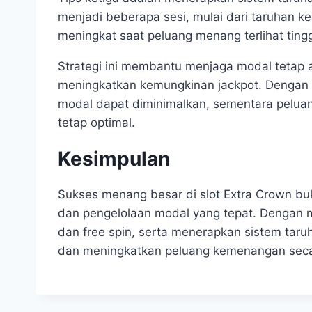
menjadi beberapa sesi, mulai dari taruhan ke
meningkat saat peluang menang terlihat tingg
Strategi ini membantu menjaga modal tetap
meningkatkan kemungkinan jackpot. Dengan p
modal dapat diminimalkan, sementara pelu
tetap optimal.
Kesimpulan
Sukses menang besar di slot Extra Crown buk
dan pengelolaan modal yang tepat. Dengan 
dan free spin, serta menerapkan sistem taru
dan meningkatkan peluang kemenangan secar