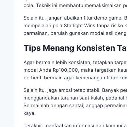
pola. Teknik ini membantu memaksimalkan pe
Selain itu, jangan abaikan fitur demo game
mempelajari pola Starlight Wins tanpa risik
permainan, barulah gunakan modal asli denga
Tips Menang Konsisten Ta
Agar bermain lebih konsisten, tetapkan targ
modal Anda Rp100.000, maka targetkan keuntu
berhenti bermain agar kemenangan tidak kem
Selain itu, jaga emosi tetap stabil. Banyak 
menggandakan taruhan saat kalah, padahal ha
Bermainlah dengan santai, anggap permainan 
kaya.
Terakhir, manfaatkan informasi dari komunit