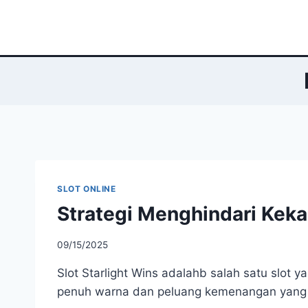
Skip
to
content
SLOT ONLINE
Strategi Menghindari Keka
09/15/2025
Slot Starlight Wins adalahb salah satu slot
penuh warna dan peluang kemenangan yang 