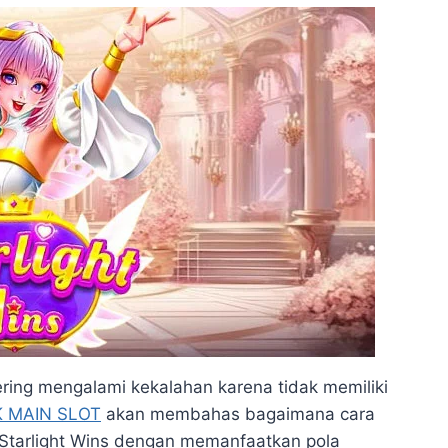
ering mengalami kekalahan karena tidak memiliki
K MAIN SLOT
akan membahas bagaimana cara
 Starlight Wins dengan memanfaatkan pola