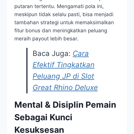
putaran tertentu. Mengamati pola ini,
meskipun tidak selalu pasti, bisa menjadi
tambahan strategi untuk memaksimalkan
fitur bonus dan meningkatkan peluang
meraih payout lebih besar.
Baca Juga:
Cara
Efektif Tingkatkan
Peluang JP di Slot
Great Rhino Deluxe
Mental & Disiplin Pemain
Sebagai Kunci
Kesuksesan