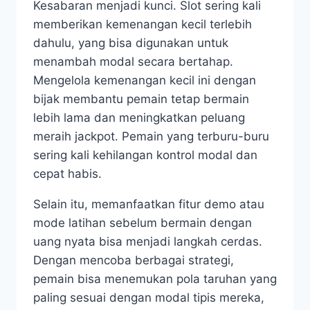
Kesabaran menjadi kunci. Slot sering kali
memberikan kemenangan kecil terlebih
dahulu, yang bisa digunakan untuk
menambah modal secara bertahap.
Mengelola kemenangan kecil ini dengan
bijak membantu pemain tetap bermain
lebih lama dan meningkatkan peluang
meraih jackpot. Pemain yang terburu-buru
sering kali kehilangan kontrol modal dan
cepat habis.
Selain itu, memanfaatkan fitur demo atau
mode latihan sebelum bermain dengan
uang nyata bisa menjadi langkah cerdas.
Dengan mencoba berbagai strategi,
pemain bisa menemukan pola taruhan yang
paling sesuai dengan modal tipis mereka,