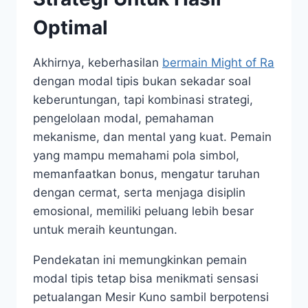
Optimal
Akhirnya, keberhasilan
bermain
Might of Ra
dengan modal tipis bukan sekadar soal
keberuntungan, tapi kombinasi strategi,
pengelolaan modal, pemahaman
mekanisme, dan mental yang kuat. Pemain
yang mampu memahami pola simbol,
memanfaatkan bonus, mengatur taruhan
dengan cermat, serta menjaga disiplin
emosional, memiliki peluang lebih besar
untuk meraih keuntungan.
Pendekatan ini memungkinkan pemain
modal tipis tetap bisa menikmati sensasi
petualangan Mesir Kuno sambil berpotensi