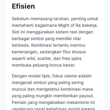
Efisien
Sebelum memasang taruhan, penting untuk
memahami bagaimana
Might of Ra
bekerja.
Slot ini menggunakan sistem reel dengan
berbagai simbol yang memiliki nilai
berbeda. Kombinasi tertentu memicu
kemenangan, sedangkan fitur khusus
seperti wild, scatter, dan free spins
membuka peluang bonus besar.
Dengan modal tipis, fokus utama adalah
mengenali simbol yang paling sering
muncul dan mengetahui kombinasi mana
yang paling mungkin memberikan payout.
Pemain yang mengabaikan mekanisme ini
cenderung cepat kehabisan modal karena