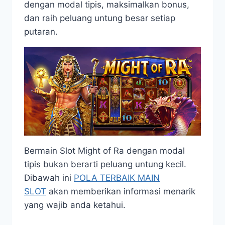
dengan modal tipis, maksimalkan bonus,
dan raih peluang untung besar setiap
putaran.
Bermain Slot
Might of Ra
dengan modal
tipis bukan berarti peluang untung kecil.
Dibawah ini
POLA TERBAIK MAIN
SLOT
akan memberikan informasi menarik
yang wajib anda ketahui.