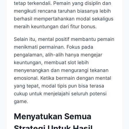
tetap terkendali. Pemain yang disiplin dan
mengikuti rencana taruhan biasanya lebih
berhasil mempertahankan modal sekaligus
meraih keuntungan dari fitur bonus.
Selain itu, mental positif membantu pemain
menikmati permainan. Fokus pada
pengalaman, alih-alih hanya mengejar
keuntungan, membuat slot lebih
menyenangkan dan mengurangi tekanan
emosional. Ketika bermain dengan mental
yang tepat, modal tipis pun bisa terasa
cukup untuk menjelajahi seluruh potensi
game.
Menyatukan Semua
Strategi Untuk Hasil